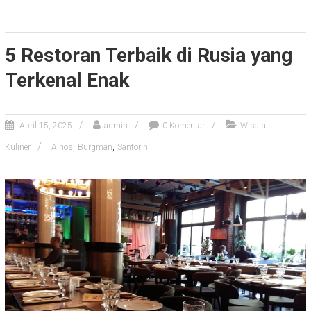
5 Restoran Terbaik di Rusia yang
Terkenal Enak
April 15, 2025
admin
0 Komentar
Wisata
,
,
Kuliner
Ainos
Burgman
Santorini