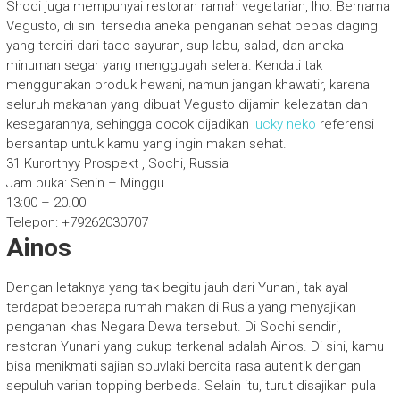
Shoci juga mempunyai restoran ramah vegetarian, lho. Bernama
Vegusto, di sini tersedia aneka penganan sehat bebas daging
yang terdiri dari taco sayuran, sup labu, salad, dan aneka
minuman segar yang menggugah selera. Kendati tak
menggunakan produk hewani, namun jangan khawatir, karena
seluruh makanan yang dibuat Vegusto dijamin kelezatan dan
kesegarannya, sehingga cocok dijadikan
lucky neko
referensi
bersantap untuk kamu yang ingin makan sehat.
31 Kurortnyy Prospekt , Sochi, Russia
Jam buka: Senin – Minggu
13:00 – 20.00
Telepon: +79262030707
Ainos
Dengan letaknya yang tak begitu jauh dari Yunani, tak ayal
terdapat beberapa rumah makan di Rusia yang menyajikan
penganan khas Negara Dewa tersebut. Di Sochi sendiri,
restoran Yunani yang cukup terkenal adalah Ainos. Di sini, kamu
bisa menikmati sajian souvlaki bercita rasa autentik dengan
sepuluh varian topping berbeda. Selain itu, turut disajikan pula