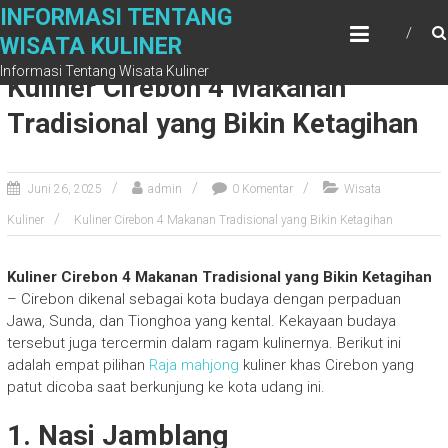
S
INFORMASI TENTANG
k
WISATA KULINER
i
Informasi Tentang Wisata Kuliner
p
Kuliner Cirebon 4 Makanan
t
Tradisional yang Bikin Ketagihan
o
c
o
n
Juni 26, 2025
admin
0 Komentar
Wisata
t
Kuliner
Kuliner Cirebon 4 Makanan Tradisional yang Bikin Ketagihan
e
n
t
Kuliner Cirebon 4 Makanan Tradisional yang Bikin Ketagihan
– Cirebon dikenal sebagai kota budaya dengan perpaduan
Jawa, Sunda, dan Tionghoa yang kental. Kekayaan budaya
tersebut juga tercermin dalam ragam kulinernya. Berikut ini
adalah empat pilihan
Raja mahjong
kuliner khas Cirebon yang
patut dicoba saat berkunjung ke kota udang ini.
1. Nasi Jamblang