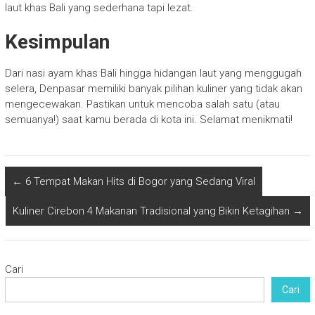
laut khas Bali yang sederhana tapi lezat.
Kesimpulan
Dari nasi ayam khas Bali hingga hidangan laut yang menggugah
selera, Denpasar memiliki banyak pilihan kuliner yang tidak akan
mengecewakan. Pastikan untuk mencoba salah satu (atau
semuanya!) saat kamu berada di kota ini. Selamat menikmati!
←
6 Tempat Makan Hits di Bogor yang Sedang Viral
Kuliner Cirebon 4 Makanan Tradisional yang Bikin Ketagihan
→
Cari
Cari