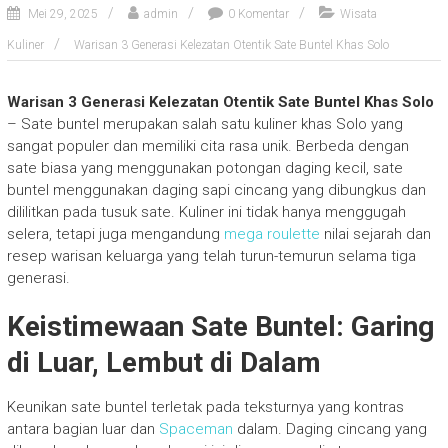
Mei 29, 2025
admin
0 Komentar
Wisata
Kuliner
Warisan 3 Generasi Kelezatan Otentik Sate Buntel Khas Solo
Warisan 3 Generasi Kelezatan Otentik Sate Buntel Khas Solo
– Sate buntel merupakan salah satu kuliner khas Solo yang
sangat populer dan memiliki cita rasa unik. Berbeda dengan
sate biasa yang menggunakan potongan daging kecil, sate
buntel menggunakan daging sapi cincang yang dibungkus dan
dililitkan pada tusuk sate. Kuliner ini tidak hanya menggugah
selera, tetapi juga mengandung
mega roulette
nilai sejarah dan
resep warisan keluarga yang telah turun-temurun selama tiga
generasi.
Keistimewaan Sate Buntel: Garing
di Luar, Lembut di Dalam
Keunikan sate buntel terletak pada teksturnya yang kontras
antara bagian luar dan
Spaceman
dalam. Daging cincang yang