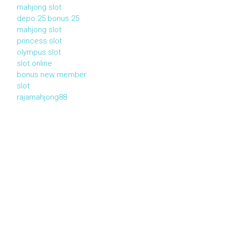
mahjong slot
depo 25 bonus 25
mahjong slot
princess slot
olympus slot
slot online
bonus new member
slot
rajamahjong88