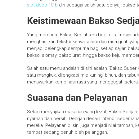
slot depo 10rb
diri sebagai salah satu penyaji bakso 
Keistimewaan Bakso Sedj
Yang membuat Bakso Sedjahtera begitu istimewa adal
menghasilkan tekstur kenyal alami dan rasa gurih yan
menjadi pelengkap sempurna bagi setiap sajian bakso.
bakso, siomay, bakso urat, hingga bakso keju member
Salah satu menu andalan di sini adalah “Bakso Super 
satu mangkuk, dilengkapi mie kuning, bihun, dan tabu
menawarkan kombinasi rasa yang menggugah selera.
Suasana dan Pelayanan
Selain menyajikan makanan yang lezat, Bakso Sedjah
nyaman dan bersih. Dengan desain interior sederhan
mereka. Pelayanan di sini juga menjadi nilai tambah,
tempat sedang penuh oleh pelanggan.