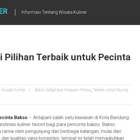
ER
Informasi Tentang Wisata Kuliner
 Pilihan Terbaik untuk Pecinta
,
Wisata Kuliner
Bakso Sedjahtera Antapani Pilihan
Terbaik untuk Pecinta
ecinta Bakso
– Antapani salah satu kawasan di Kota Bandung
stinasi kuliner favorit bagi para pencinta bakso. Bakso
ramai oleh pengunjung dari berbagai kalangan, mulai dari
 dan kualitas yang konsisten, tempat ini telah mengukuhkan