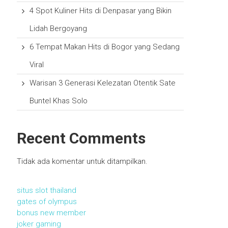
4 Spot Kuliner Hits di Denpasar yang Bikin
Lidah Bergoyang
6 Tempat Makan Hits di Bogor yang Sedang
Viral
Warisan 3 Generasi Kelezatan Otentik Sate
Buntel Khas Solo
Recent Comments
Tidak ada komentar untuk ditampilkan.
situs slot thailand
gates of olympus
bonus new member
joker gaming