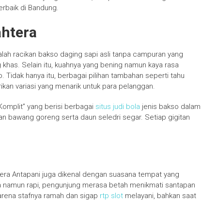
terbaik di Bandung.
ahtera
ah racikan bakso daging sapi asli tanpa campuran yang
g khas. Selain itu, kuahnya yang bening namun kaya rasa
 Tidak hanya itu, berbagai pilihan tambahan seperti tahu
ikan variasi yang menarik untuk para pelanggan.
Komplit” yang berisi berbagai
situs judi bola
jenis bakso dalam
ran bawang goreng serta daun seledri segar. Setiap gigitan
tera Antapani juga dikenal dengan suasana tempat yang
a namun rapi, pengunjung merasa betah menikmati santapan
 karena stafnya ramah dan sigap
rtp slot
melayani, bahkan saat