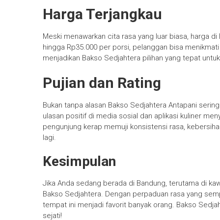
Harga Terjangkau
Meski menawarkan cita rasa yang luar biasa, harga di
hingga Rp35.000 per porsi, pelanggan bisa menikmat
menjadikan Bakso Sedjahtera pilihan yang tepat untu
Pujian dan Rating
Bukan tanpa alasan Bakso Sedjahtera Antapani sering
ulasan positif di media sosial dan aplikasi kuliner m
pengunjung kerap memuji konsistensi rasa, kebersi
lagi.
Kesimpulan
Jika Anda sedang berada di Bandung, terutama di ka
Bakso Sedjahtera. Dengan perpaduan rasa yang sem
tempat ini menjadi favorit banyak orang. Bakso Sedja
sejati!