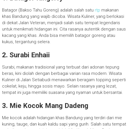
Batagor (Bakso Tahu Goreng) adalah salah satu
rtp
makanan
khas Bandung yang wajib dicoba. Wisata Kuliner, yang berlokasi
di dekat Jalan Veteran, menjadi salah satu tempat legendaris
untuk menikmati hidangan ini. Cita rasanya autentik dengan saus
kacang yang khas. Anda bisa memilih batagor goreng atau
kukus, tergantung selera.
2. Surabi Enhaii
Surabi, makanan tradisional yang terbuat dari adonan tepung
beras, kini diolah dengan berbagai varian rasa modern. Wisata
Kuliner di Jalan Setiabudi menawarkan beragam topping seperti
cokelat, keju, hingga sosis mayo. Selain rasanya yang lezat,
tempat ini juga memiliki suasana yang nyaman untuk bersantai.
3. Mie Kocok Mang Dadeng
Mie kocok adalah hidangan khas Bandung yang terdiri dari mie
kuning, tauge, dan kuah kaldu sapi yang gurih. Salah satu tempat