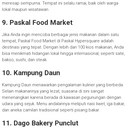
meresap sempurna. Tempat ini selalu ramai, baik oleh warga
lokal maupun wisatawan.
9. Paskal Food Market
Jika Anda ingin mencoba berbagai jenis makanan dalam satu
tempat, Paskal Food Market di Paskal Hypersquare adalah
destinasi yang tepat. Dengan lebih dari 100 kios makanan, Anda
bisa menikmati hidangan lokal hingga internasional, seperti sate,
bakso, sushi, dan steak.
10. Kampung Daun
Kampung Daun menawarkan pengalaman kuliner yang berbeda.
Selain makanannya yang lezat, suasana di sini sangat
menenangkan karena berada di kawasan pegunungan dengan
udara yang sejuk. Menu andalannya meliputi nasi liwet, iga bakar,
dan aneka camilan tradisional seperti pisang bakar.
11. Dago Bakery Punclut