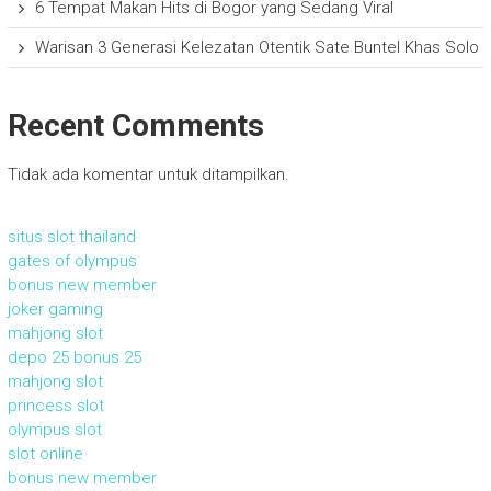
6 Tempat Makan Hits di Bogor yang Sedang Viral
Warisan 3 Generasi Kelezatan Otentik Sate Buntel Khas Solo
Recent Comments
Tidak ada komentar untuk ditampilkan.
situs slot thailand
gates of olympus
bonus new member
joker gaming
mahjong slot
depo 25 bonus 25
mahjong slot
princess slot
olympus slot
slot online
bonus new member