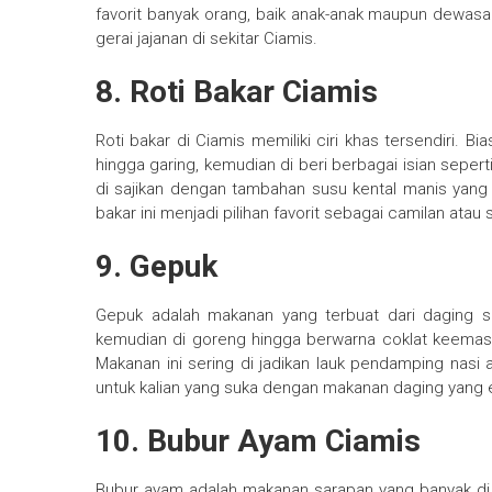
favorit banyak orang, baik anak-anak maupun dewasa. 
gerai jajanan di sekitar Ciamis.
8. Roti Bakar Ciamis
Roti bakar di Ciamis memiliki ciri khas tersendiri. 
hingga garing, kemudian di beri berbagai isian seperti
di sajikan dengan tambahan susu kental manis yang
bakar ini menjadi pilihan favorit sebagai camilan atau 
9. Gepuk
Gepuk adalah makanan yang terbuat dari daging 
kemudian di goreng hingga berwarna coklat keemasan.
Makanan ini sering di jadikan lauk pendamping nas
untuk kalian yang suka dengan makanan daging yang 
10. Bubur Ayam Ciamis
Bubur ayam adalah makanan sarapan yang banyak di j