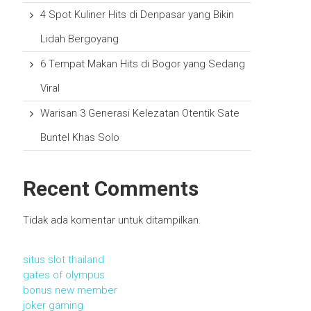
4 Spot Kuliner Hits di Denpasar yang Bikin
Lidah Bergoyang
6 Tempat Makan Hits di Bogor yang Sedang
Viral
Warisan 3 Generasi Kelezatan Otentik Sate
Buntel Khas Solo
Recent Comments
Tidak ada komentar untuk ditampilkan.
situs slot thailand
gates of olympus
bonus new member
joker gaming