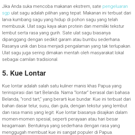
Jika Anda suka mencoba makanan ekstrem, sate
pengeluaran
sgp
ulat sagu adalah pilihan yang tepat. Makanan ini terbuat dari
larva kumbang sagu yang hidup di pohon sagu yang telah
membusuk. Ulat sagu kaya akan protein dan memiliki tekstur
lembut serta rasa yang gurih. Sate ulat sagu biasanya
dipanggang dengan sedikit garam atau bumbu sederhana.
Rasanya unik dan bisa menjadi pengalaman yang tak terlupakan.
Ulat sagu juga sering dimakan mentah oleh masyarakat lokal
sebagai camilan tradisional.
5. Kue Lontar
Kue lontar adalah salah satu kuliner manis khas Papua yang
terinspirasi dari tart Belanda. Nama “lontar” berasal dari bahasa
Belanda, “rond tart,” yang berarti kue bundar. Kue ini terbuat dari
bahan dasar telur, susu, dan gula, dengan tekstur yang lembut
dan rasa manis yang legit. Kue lontar biasanya disajikan dalam
momen-momen spesial, seperti perayaan atau hari besar
keagamaan. Bentuknya yang sederhana dengan rasa yang
menggugah membuat kue ini sangat populer di Papua.