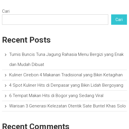
Cari
Cari
Recent Posts
Tumis Buncis Tuna Jagung Rahasia Menu Bergizi yang Enak
dan Mudah Dibuat
Kuliner Cirebon 4 Makanan Tradisional yang Bikin Ketagihan
4 Spot Kuliner Hits di Denpasar yang Bikin Lidah Bergoyang
6 Tempat Makan Hits di Bogor yang Sedang Viral
Warisan 3 Generasi Kelezatan Otentik Sate Buntel Khas Solo
Recent Comments