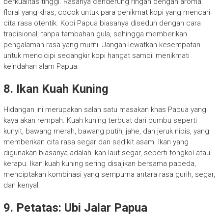
berkualitas tinggi. Rasanya cenderung ringan dengan aroma
floral yang khas, cocok untuk para penikmat kopi yang mencari
cita rasa otentik. Kopi Papua biasanya diseduh dengan cara
tradisional, tanpa tambahan gula, sehingga memberikan
pengalaman rasa yang murni. Jangan lewatkan kesempatan
untuk mencicipi secangkir kopi hangat sambil menikmati
keindahan alam Papua.
8. Ikan Kuah Kuning
Hidangan ini merupakan salah satu masakan khas Papua yang
kaya akan rempah. Kuah kuning terbuat dari bumbu seperti
kunyit, bawang merah, bawang putih, jahe, dan jeruk nipis, yang
memberikan cita rasa segar dan sedikit asam. Ikan yang
digunakan biasanya adalah ikan laut segar, seperti tongkol atau
kerapu. Ikan kuah kuning sering disajikan bersama papeda,
menciptakan kombinasi yang sempurna antara rasa gurih, segar,
dan kenyal.
9. Petatas: Ubi Jalar Papua