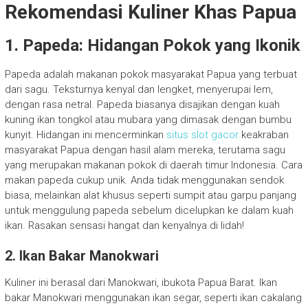
Rekomendasi Kuliner Khas Papua
1. Papeda: Hidangan Pokok yang Ikonik
Papeda adalah makanan pokok masyarakat Papua yang terbuat
dari sagu. Teksturnya kenyal dan lengket, menyerupai lem,
dengan rasa netral. Papeda biasanya disajikan dengan kuah
kuning ikan tongkol atau mubara yang dimasak dengan bumbu
kunyit. Hidangan ini mencerminkan
situs slot gacor
keakraban
masyarakat Papua dengan hasil alam mereka, terutama sagu
yang merupakan makanan pokok di daerah timur Indonesia. Cara
makan papeda cukup unik. Anda tidak menggunakan sendok
biasa, melainkan alat khusus seperti sumpit atau garpu panjang
untuk menggulung papeda sebelum dicelupkan ke dalam kuah
ikan. Rasakan sensasi hangat dan kenyalnya di lidah!
2. Ikan Bakar Manokwari
Kuliner ini berasal dari Manokwari, ibukota Papua Barat. Ikan
bakar Manokwari menggunakan ikan segar, seperti ikan cakalang